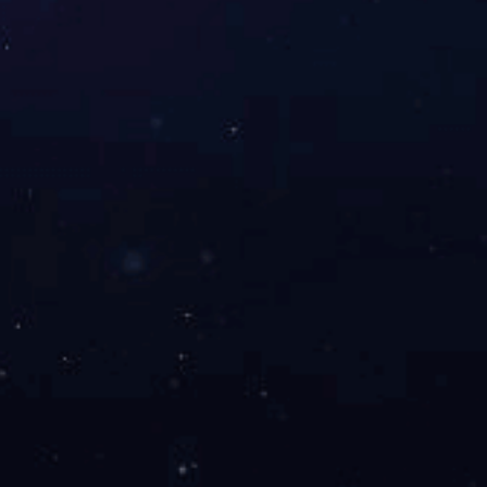
环境
信息披露
社会招聘
快充
调
社会
互动平台
校园招聘
治理
箱
可持续发展报告
衣机