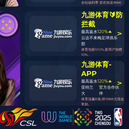
品开发，我们的产品用于电容器铝箔处理、
高温等要求越来越高，我们面临着长寿命、耐
压、长寿命、耐高温等重点问题，目前我们